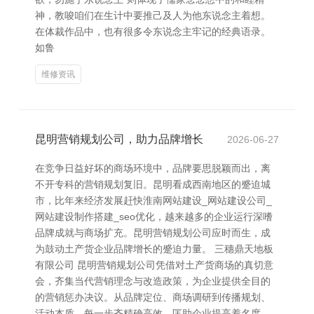
神，教唆咱们在生计中要推己及人为他东说念主着想。
在体裁作品中，也有很多令东说念主牢记的经典语录。
如鲁
维修资讯
昆明营销规划公司，助力品牌增长
2026-06-27
在竞争日益好坏的商场环境中，品牌要思脱颖而出，离
不开专科的营销规划复旧。昆明看成西南地区的蹙迫城
市，比年来经济发展赶快淮南网站建设_网站建设公司_
网站建设制作搭建_seo优化，越来越多的企业运行深嗜
品牌成就与商场扩充。昆明营销规划公司应时而生，成
为鼓动土产货企业品牌增长的蹙迫力量。 三穗鼎天地板
有限公司 昆明营销规划公司凭借对土产货商场的真切意
会，齐集当代营销理念与改造政策，为企业提供全目的
的营销惩办决议。从品牌定位、商场调研到传播规划、
活动本质，每一步齐精确高效，匡助企业提高着名度、