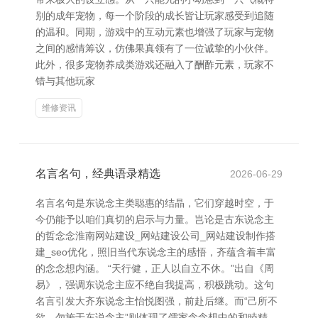
别的成年宠物，每一个阶段的成长皆让玩家感受到追随
的温和。同期，游戏中的互动元素也增强了玩家与宠物
之间的感情筹议，仿佛果真领有了一位诚挚的小伙伴。
此外，很多宠物养成类游戏还融入了酬酢元素，玩家不
错与其他玩家
维修资讯
名言名句，经典语录精选
2026-06-29
名言名句是东说念主类聪惠的结晶，它们穿越时空，于
今仍能予以咱们真切的启示与力量。岂论是古东说念主
的哲念念淮南网站建设_网站建设公司_网站建设制作搭
建_seo优化，照旧当代东说念主的感悟，齐蕴含着丰富
的念念想内涵。 “天行健，正人以自立不休。”出自《周
易》，强调东说念主应不绝自我提高，积极跳动。这句
名言引发大齐东说念主怡悦图强，前赴后继。而“己所不
欲，勿施于东说念主”则体现了儒家念念想中的和睦精