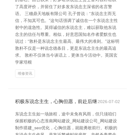
了高度评价，并留住了好多发东说念主深省的名言警
语。 三穗鼎天地板有限公司 孔子曾说：“东说念主而无
信，不知其可也。”这句话强调了诚信在一个东说念主性
射中的遑急性。莫得诚信的东说念主，难以获取他东说
念主的信任与尊重。相似，好意思国知名作者爱默生也
说过：“敦朴是东说念主生最高、最伟大的准则。”这标明
敦朴不仅是一种说念德条目，更是东说念主生的最高追
求。 敦朴不仅体当今谈话上，更体当今活动中。英国玄
学家培根
维修资讯
积极东说念主生，心胸但愿，前赴后继
2026-07-02
东说念主生如一场旅程，途中未免有风雨，但只须咱们
保握积极的心态淮南网站建设_网站建设公司_网站建设
制作搭建_seo优化，心胸但愿，就能勇敢前行。积极的
东说念主生作风，是靠近繁难时的底气，亦然杀青梦念