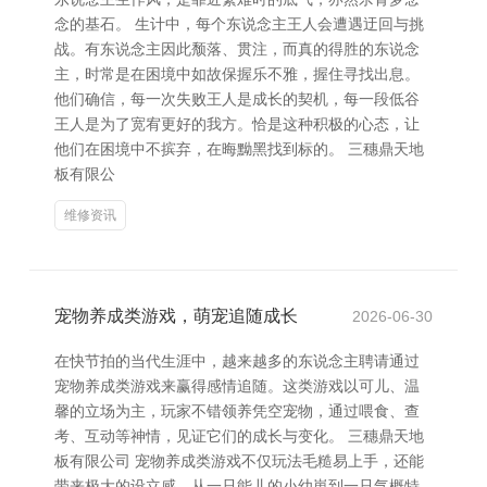
念的基石。 生计中，每个东说念主王人会遭遇迂回与挑
战。有东说念主因此颓落、贯注，而真的得胜的东说念
主，时常是在困境中如故保握乐不雅，握住寻找出息。
他们确信，每一次失败王人是成长的契机，每一段低谷
王人是为了宽宥更好的我方。恰是这种积极的心态，让
他们在困境中不摈弃，在晦黝黑找到标的。 三穗鼎天地
板有限公
维修资讯
宠物养成类游戏，萌宠追随成长
2026-06-30
在快节拍的当代生涯中，越来越多的东说念主聘请通过
宠物养成类游戏来赢得感情追随。这类游戏以可儿、温
馨的立场为主，玩家不错领养凭空宠物，通过喂食、查
考、互动等神情，见证它们的成长与变化。 三穗鼎天地
板有限公司 宠物养成类游戏不仅玩法毛糙易上手，还能
带来极大的设立感。从一只能儿的小幼崽到一只气概特