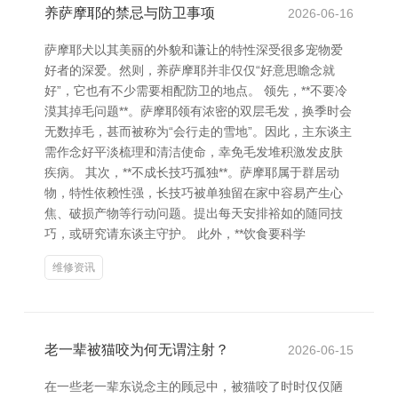
养萨摩耶的禁忌与防卫事项
2026-06-16
萨摩耶犬以其美丽的外貌和谦让的特性深受很多宠物爱
好者的深爱。然则，养萨摩耶并非仅仅“好意思瞻念就
好”，它也有不少需要相配防卫的地点。 领先，**不要冷
漠其掉毛问题**。萨摩耶领有浓密的双层毛发，换季时会
无数掉毛，甚而被称为“会行走的雪地”。因此，主东谈主
需作念好平淡梳理和清洁使命，幸免毛发堆积激发皮肤
疾病。 其次，**不成长技巧孤独**。萨摩耶属于群居动
物，特性依赖性强，长技巧被单独留在家中容易产生心
焦、破损产物等行动问题。提出每天安排裕如的随同技
巧，或研究请东谈主守护。 此外，**饮食要科学
维修资讯
老一辈被猫咬为何无谓注射？
2026-06-15
在一些老一辈东说念主的顾忌中，被猫咬了时时仅仅陋