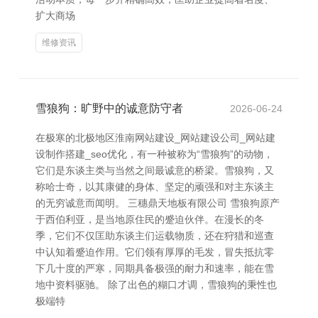
扩大商场
维修资讯
雪狼狗：旷野中的诚意防守者
2026-06-24
在极寒的北极地区淮南网站建设_网站建设公司_网站建
设制作搭建_seo优化，有一种被称为“雪狼狗”的动物，
它们是东谈主类与当然之间最诚意的桥梁。雪狼狗，又
称哈士奇，以其康健的身体、坚定的顽强和对主东谈主
的无穷诚意而闻明。 三穗鼎天地板有限公司 雪狼狗原产
于西伯利亚，是当地原住民的蹙迫伙伴。在漫长的冬
季，它们不仅匡助东谈主们运载物质，还在狩猎和巡查
中认知着蹙迫作用。它们领有厚厚的毛发，冒失抵抗零
下几十度的严寒，同期具备极强的耐力和速率，能在雪
地中资料驱驰。 除了出色的糊口才调，雪狼狗的秉性也
极端特