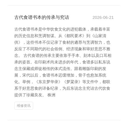
古代食谱书本的传承与究诘
2026-06-21
古代食谱书本是中华饮食文化的进犯载体，承载着丰富
的历史信息和烹调智谋。从《都民要术》到《山家清
供》，这些书本不仅记录了食材的遴荐与烹调智力，也
反应了不同期代的社会俗例、经济现象和审好意思不雅
念。 古代食谱的传承主要依靠手手本、刻本以及口耳相
承的姿首。在印刷术尚未进步的年代，食谱多以私东说
念主保藏或师徒相传的体式流传。跟着雕版印刷的发
展，宋代以后，食谱书本迟缓增加，骨子也愈加系统
化。举例，《东京梦华录》《梦粱录》等文件中，都联
系于好意思食的详备纪录，为后东说念主究诘古代饮食
提供了珍藏良友。 株洲
维修资讯