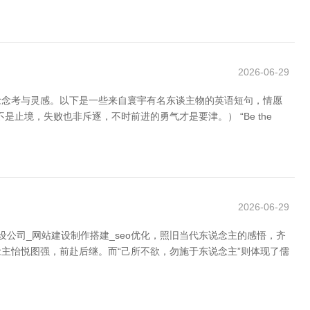
2026-06-29
念念考与灵感。以下是一些来自寰宇有名东谈主物的英语短句，情愿
ton Churchill （到手不是止境，失败也非斥逐，不时前进的勇气才是要津。） “Be the
2026-06-29
公司_网站建设制作搭建_seo优化，照旧当代东说念主的感悟，齐
主怡悦图强，前赴后继。而“己所不欲，勿施于东说念主”则体现了儒