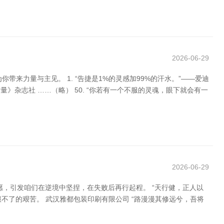
2026-06-29
力量与主见。 1. “告捷是1%的灵感加99%的汗水。”——爱迪
质量》杂志社 ……（略） 50. “你若有一个不服的灵魂，眼下就会有一
2026-06-29
，引发咱们在逆境中坚捏，在失败后再行起程。 “天行健，正人以
不了的艰苦。 武汉雅都包装印刷有限公司 “路漫漫其修远兮，吾将