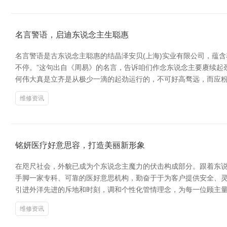
名言警语，启迪东说念主生聪惠
名言警语是古东说念主聪惠的结晶泽安贝(上海)实业有限公司，蕴
不停。”这句出自《周易》的名言，告诉咱们作念东说念主要赓续起
何伟大真是立齐是从极少一滴的起劲运行的，不可好高骛远，而应粉
维修资讯
铭妍医疗好意思容，打造美丽新形象
在咫尺社会，外貌已成为个东说念主魔力的伏击构成部分。跟着东
手脚一家专科、可靠的医好意思机构，勤奋于于为客户提供安全、灵
引进外洋先进的斥地和时刻，调和个性化管情理念，为每一位顾主
维修资讯