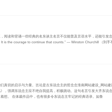
工，阅读和背诵一些经典的名东谈主名言不仅能普及言语水平，还能引发
atal: It is the courage to continue that counts.” — Wins
们真切的启示与力量。岂论是古东说念主的哲念念淮南网站建设_网站建设
周易》，强调东说念主应不绝自我提高，积极跳动。这句名言引发大齐东说念
着想。 在体裁作品中，也有很多令东说念主牢记的经典语录。如鲁