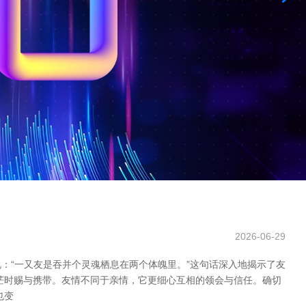
2026-06-29
：“一又友是吞并个灵魂栖息在两个体魄里。”这句话深入地揭示了友
茫时赐与携带。友情不同于亲情，它更细心互相的领会与信任。确切
也变