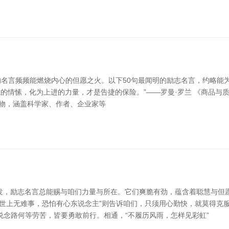
言频频能燃烧内心的但愿之火。以下50句最闻明的励志名言，约略能为你带来
骚环境的情愫，化为上进的力量，才是告捷的保险。”——罗曼·罗兰 《商品与
主物，涵盖科学家、作者、企业家等
发，励志名言总能赐与咱们力量与所在。它们爽脆有劲，蕴含着聪慧与但愿
世上无难事，恐怕有心东说念主”则告诉咱们，只须用心勤快，就莫得克服
说念路何等劳苦，皆要勇敢前行。相通，“不履历风雨，怎样见彩虹”