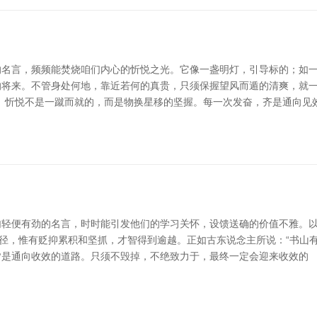
名言，频频能焚烧咱们内心的忻悦之光。它像一盏明灯，引导标的；如一股
将来。不管身处何地，靠近若何的真贵，只须保握望风而遁的清爽，就一
。忻悦不是一蹴而就的，而是物换星移的坚握。每一次发奋，齐是通向见
句轻便有劲的名言，时时能引发他们的学习关怀，设馈送确的价值不雅。
捷径，惟有贬抑累积和坚抓，才智得到逾越。正如古东说念主所说：“书山
败皆是通向收效的道路。只须不毁掉，不绝致力于，最终一定会迎来收效的