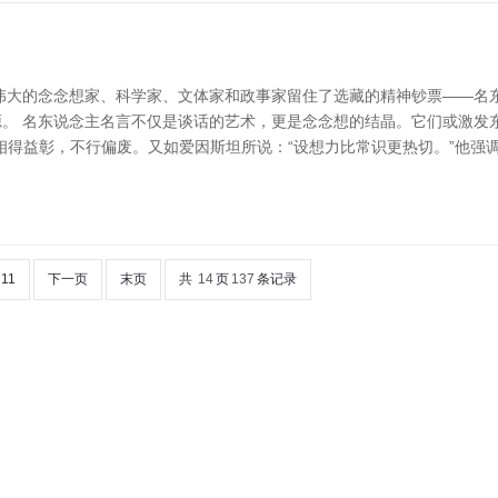
伟大的念念想家、科学家、文体家和政事家留住了选藏的精神钞票——名
。 名东说念主名言不仅是谈话的艺术，更是念念想的结晶。它们或激发
相得益彰，不行偏废。又如爱因斯坦所说：“设想力比常识更热切。”他强
11
下一页
末页
共
14
页
137
条记录