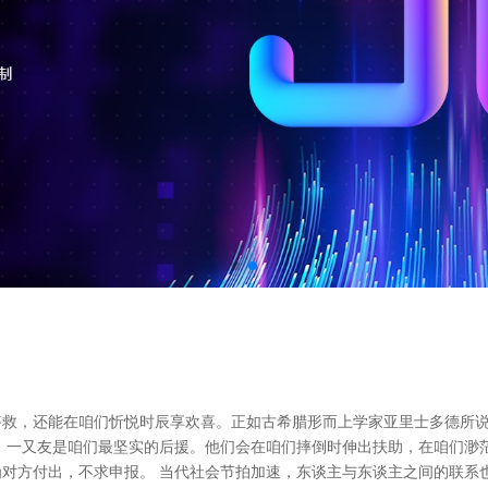
救，还能在咱们忻悦时辰享欢喜。正如古希腊形而上学家亚里士多德所说
，一又友是咱们最坚实的后援。他们会在咱们摔倒时伸出扶助，在咱们渺
对方付出，不求申报。 当代社会节拍加速，东谈主与东谈主之间的联系