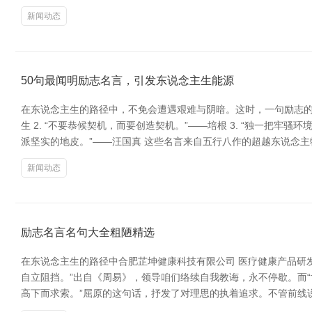
新闻动态
50句最闻明励志名言，引发东说念主生能源
在东说念主生的路径中，不免会遭遇艰难与阴暗。这时，一句励志的名
生 2. “不要恭候契机，而要创造契机。”——培根 3. “独一把牢
派坚实的地皮。”——汪国真 这些名言来自五行八作的超越东说念
新闻动态
励志名言名句大全粗陋精选
在东说念主生的路径中合肥芷坤健康科技有限公司 医疗健康产品研
自立阻挡。”出自《周易》，领导咱们络续自我教诲，永不停歇。而“
高下而求索。”屈原的这句话，抒发了对理思的执着追求。不管前线