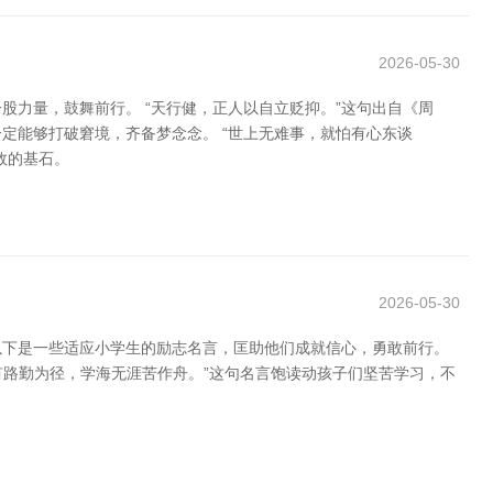
2026-05-30
力量，鼓舞前行。 “天行健，正人以自立贬抑。”这句出自《周
定能够打破窘境，齐备梦念念。 “世上无难事，就怕有心东谈
效的基石。
2026-05-30
以下是一些适应小学生的励志名言，匡助他们成就信心，勇敢前行。
有路勤为径，学海无涯苦作舟。”这句名言饱读动孩子们坚苦学习，不