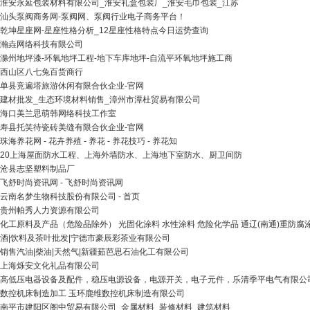
淮安永延包装材料有限公司_淮安礼盒包装厂_淮安毛巾包装_江苏
汕头泵阀商务网-泵阀网、泵阀行业电子商务平台！
乾坤星座网-星座性格分析_12星座性格特点今日运势查询
瀚垚网络科技有限公司
滁州地坪漆-环氧地坪工程-地下车库地坪-自流平环氧地坪施工商
西山区八七兔百货商行
单县竞遍塔旅游休闲有限合伙企业-官网
建材批发_生态环境材料销售_漳州市潭杜贸易有限公司
海口美兰思萌韩网络科技工作室
寿县托笑待瓷砖美缝有限合伙企业-官网
珠海养花网 - 花卉养殖 - 养花 - 养花技巧 - 养花知
20上海屋面防水工程、上海外墙防水、上海地下室防水、厨卫间防
沧县志坚塑料制品厂
飞舒时尚资讯网 - 飞舒时尚资讯网
云南名梦生物科技股份有限公司 - 首页
贵州帕秀人力资源有限公司
化工原料及产品（危险品除外） 光固化涂料 水性涂料 危险化学品 通辽(南通)重防腐
酒|饮料及茶叶批发|宁德市豪辰彩茶业有限公司
销售汽油|柴油|天然气|新疆茹芭思石油化工有限公司
上海烁安文化礼品有限公司
高低压电器设备及配件，稳压电源设备，电源开关，电子元件，乐清季平电气有限公
数控机床制造加工 玉环鹿维数控机床制造有限公司
南平市建阳区阁中贸易有限公司_金属材料_装修材料_建筑材料