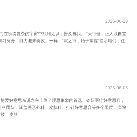
2026-06-29
们在纷纷复杂的宇宙中找到见识，普及自我。 “天行健，正人以自立
习沉舟，能力迎来奏效。一样，“沉之行，始于掌握”提示咱们，任
2026-06-05
广博爱好意思东说念主士终了理思形象的首选。铭妍医疗好意思容，
专科团队，涵盖整形外科、皮肤科、打针好意思容等多个限度。病院
雕镂、皮肤